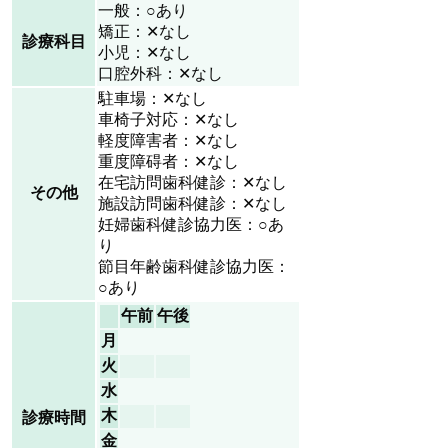
一般：○あり
矯正：✕なし
診療科目
小児：✕なし
口腔外科：✕なし
駐車場：✕なし
車椅子対応：✕なし
軽度障害者：✕なし
重度障碍者：✕なし
在宅訪問歯科健診：✕なし
その他
施設訪問歯科健診：✕なし
妊婦歯科健診協力医：○あ
り
節目年齢歯科健診協力医：
○あり
午前
午後
月
火
水
木
診療時間
金